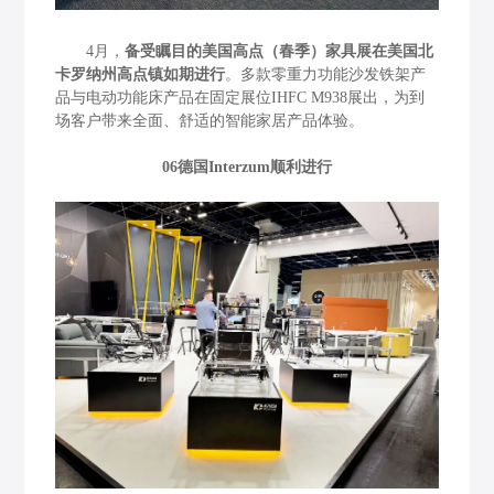
4月，
备受瞩目的美国高点（春季）家具展在美国北
卡罗纳州高点镇如期进行
。多款零重力功能沙发铁架产
品与电动功能床产品在固定展位IHFC M938展出，为到
场客户带来全面、舒适的智能家居产品体验。
06德国Interzum顺利进行