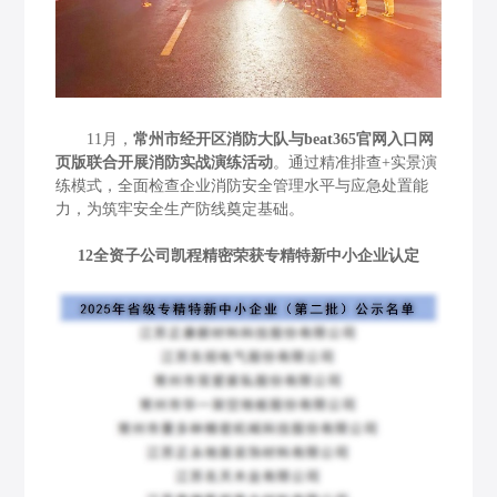
11月，
常州市经开区消防大队与beat365官网入口网
页版联合开展消防实战演练活动
。通过精准排查+实景演
练模式，全面检查企业消防安全管理水平与应急处置能
力，为筑牢安全生产防线奠定基础。
12
全资子公司凯程精密荣获专精特新中小企业认定