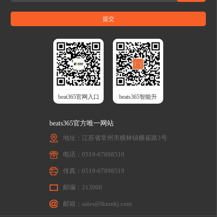
beat365官网入口
beats365智能升
网页版
降桌
beats365官方唯一网站
地址：江苏省常州市横林镇横崔路3号
电话：0519-67898510
传真：0519-67898519
邮编：213000
邮箱：sales@lknmkj.com