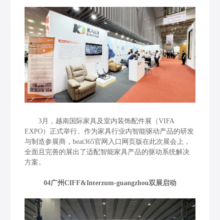
3月，越南国际家具及室内装饰配件展（VIFA
EXPO）正式举行。作为家具行业内智能驱动产品的研发
与制造参展商，beat365官网入口网页版在此次展会上，
全面且完善的展出了适配智能家具产品的驱动系统解决
方案。
04
广州CIFF&Interzum-guangzhou双展启动