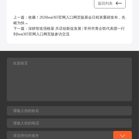
返回列表
上一篇：
收藏！2026beat365官网入口网页版展会日程表重磅发布，先
睹为快→
下一篇：
深耕智造强根基 共话创新促发展 | 常州市青企联代表团一行
到beat365官网入口网页版参访交流