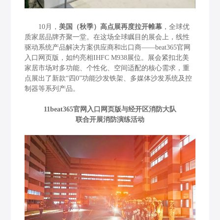
10月，
美国（秋季）高点展再度拉开帷幕
，全球优
质家居品牌齐聚一堂。在这场全球瞩目的展会上，线性
驱动系统产品解决方案供应商和出口商——beat365官网
入口网页版，如约亮相IHFC M938展位。展会紧扣北美
家居市场对多功能、个性化、空间适配的核心需求，重
点展出了新款“四0”功能沙发铁架、多媒体沙发系统及控
制器等系列产品。
11beat365官网入口网页版与经开区消防大队
联合开展消防演练活动