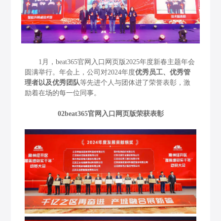
1月，beat365官网入口网页版2025年度新春主题年会
圆满举行。年会上，公司对2024年度
优秀员工、优秀管
理者以及优秀团队
等先进个人与团体进了荣誉表彰，激
励着在场的每一位同事。
02beat365官网入口网页版荣获表彰