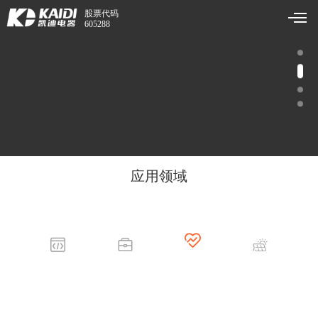
加载失败: 不能播放当前文件
加载失败: 不能播放当前文件
股票代码
605288
应用领域