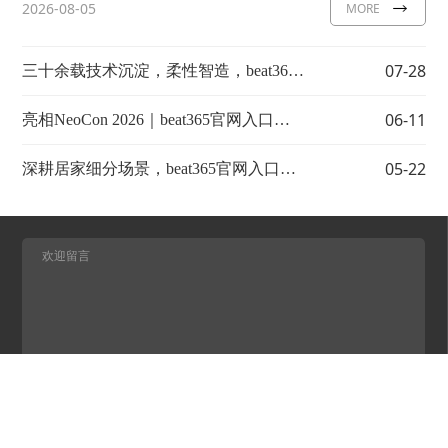
网入口网页版在数字化、智能化制造方面的实力获得了官方权威
2026-08-05
MORE
认可。作为一家集线性驱动系统研发、生产、应用研究及海内外
营销于一体的全流程服务型集团企业，beat365官网入口网页版多
年来深耕线性驱动领域，始终坚持自主研发发展战略。其核心产
07-28
三十余载技术沉淀，柔性智造，beat365官网入口网页版赋能全球智慧升降空间。
品涵盖电动推杆、手控器、电器盒等系统部件，广泛应用于智慧
办公、智能家居、医疗康护、汽车等多元化核心应用场景。现阶
06-11
亮相NeoCon 2026｜beat365官网入口网页版智能驱动系统解决方案，以创新设计力奔赴国际前沿
段，beat365官网入口网页版已构建起一套成熟完备的全流程数字
化管控体系，柔性一体化智造方案展现出强劲的市场竞争力。工
05-22
深耕居家细分场景，beat365官网入口网页版智能驱动系统，赋能家居品牌差异化升级
厂深度落地数据采集、运维管理、人工智能数据分析等数字化工
具，有效实现了立体智能仓储、数字孪生平台之间的联动协同。
依托5G与工业互联网的深度融合，公司完备的智能制造运行体
系，完成了从传统加工制造向智慧工厂的跨越式转型。 此次入选
省先进级智能工厂，既是对beat365官网入口网页版多年来深耕智
能制造、坚持创新升级的充分肯定，也进一步印证了以数字化赋
能线性驱动行业高质量发展的扎实成效。未来，beat365官网入口
网页版将持续依托智能工厂平台加速新品研发与工艺革新，以智
造升级带动产品迭代更新，通过数字化创新激活线性驱动行业的
新质生产力，为江苏省高端装备制造产业提质增效贡献力量。-
THE END -