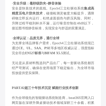
·安全升级：毫秒级防夹+静音体验
安全是快装技术的底线。
Epoch4三立柱驱动系统
集成高
精度压电片防夹技术
，碰撞检测灵敏度大幅提升，遇障
碍物立即反向运行，杜绝桌面损伤与挤压风险。同时，
升降过程平稳到杯水不漏，运行噪音控制在
48dB以下，
接近图书馆静音标准，实现安全与舒适的双重满足。
·全球认证：品质无界，通行全球
为支撑全球品牌客户需求，Epoch4三立柱驱动系统现已
通过
等多地区权威认证，强度指标
CE、UL、SAA、PSE
完全符合
与
测试。
EN527标准
BIFAM X5.5
无论是从原材料甄选到产品出厂，每一套驱动系统都历
经严苛测试，确保在使用场景下稳定输出，为全球市场
投放提供坚实保障。
PART.02超三十年技术沉淀 赋能行业技术创新
作为全球领先的智能驱动系统制造商，beat365官网入口
网页版在深耕升降桌驱动技术领域深耕三十余载，积累