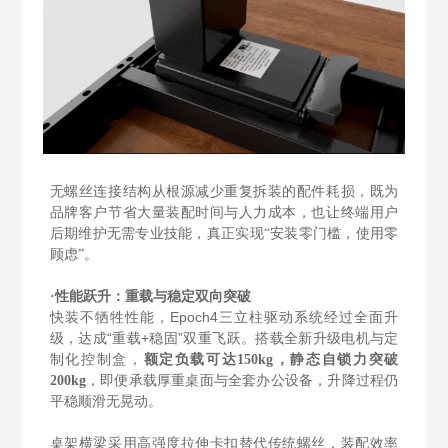
无螺丝连接结构从根源减少重复拆装的配件耗损，既为
品牌客户节省大量装配时间与人力成本，也让终端用户
后期维护无需专业技能，真正实现“安装零门槛，使用零
顾虑”。
·性能跃升：重载与稳定双向突破
快装不牺牲性能，Epoch4三立柱驱动系统经过全面升
级，达成“重载+稳固”双重飞跃。搭载全新升级电机与定
制化控制盒，
额定负载可达150kg，静态自锁力突破
，即便承载厚重桌面与全套办公设备，升降过程仍
200kg
平稳顺滑无晃动。
桌架横梁采用高强度拉伸卡扣替代传统螺丝，装配效率