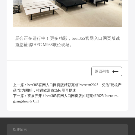
展会正在进行中！
更多精彩，beat365官网入口网页版诚
邀您莅临IHFC M938展位现场。
返回列表
上一篇：
beat365官网入口网页版精彩亮相Interzum2025，凭借“硬核产
品”实力圈粉，推进欧洲市场拓展再提速
下一篇：
双展齐开！beat365官网入口网页版如期亮相2025 Interzum-
guangzhou & Ciff