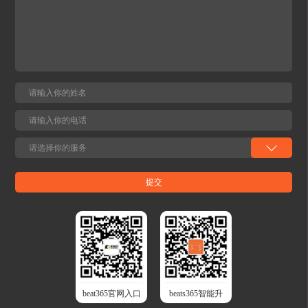
beat365官网入口
beats365智能升