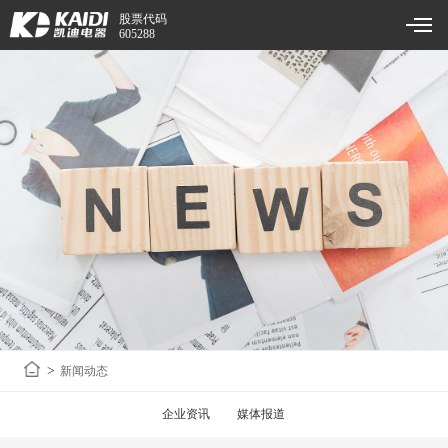
股票代码
605288
>
新闻动态
企业资讯
媒体报道