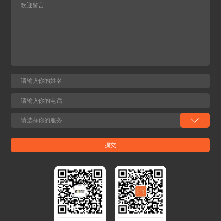
可客制化，操作直观便捷；⑥电视与音响互
联模块：通过蓝牙组网2.4G互联，连接沙发
音响可播放或组成多声道音响系统模式，打
造多人家庭影院效果。 所有模块产品兼容性
强、安装美观，可完美融入家居风格，不破
坏空间整体性，给用户带来全新舒适体验。
多重功能重塑沉浸体验 通过装置该系统，可
打造全维度沉浸式感官体验。听觉上，搭载
全频音响与低音BASS，支持多个功能沙发
蓝牙互联组成多声道系统，电视音频无线同
步传输，让人贴身感受环绕立体声的震撼；
视觉上，氛围灯带提供呼吸、循环、固定、
音律四种模式，灯光随音乐频率精准律动，
营造沉浸式氛围；触觉上，音频振子搭配多
种气囊按摩模式，可调振动强度与音乐节奏
同步呼应，带来细腻贴合的按摩体验；体感
上，加热与通风功能自由调节，久坐不易闷
汗，全方位兼顾舒适与实用。全场景智能控
制10寸高清触控屏嵌入式设计，支持灯光颜
色、音乐均衡器、按摩模式等全功能一键操
控，老人小孩皆能轻松使用。高度个性化定
制从灯光色调、振动强度到按摩程序，均可
根据个人喜好自由调节，一键切换专属舒适
状态。家居生态互联蓝牙无缝对接电视、投