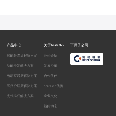
域
产品中心
关于beats365
下属子公司
智能升降桌解决方案
公司介绍
功能沙发解决方案
发展沿革
电动家居床解决方案
合作伙伴
医疗护理床解决方案
beats365优势
光伏推杆解决方案
企业文化
新闻动态