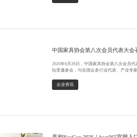
过蓝
成多
果。
融入
全新
该系
上，
发蓝
中国家具协会第八次会员代表大会召开 
传输
务理事单位，总经理周殊程当选常
上，
2026年6月26日，中国家具协会第八次会员代
模式
站受邀参会，与全国众多行业代表、产业专家及企
围；
可调
企业资讯
合的
节，
场景
灯光
操控
从灯
人喜
生态