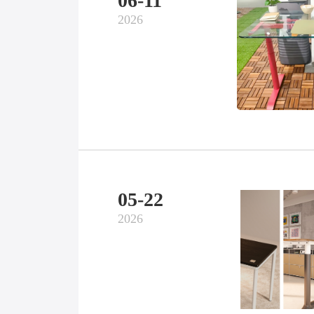
06-11
2026
05-22
2026