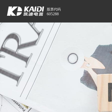
股票代码
605288