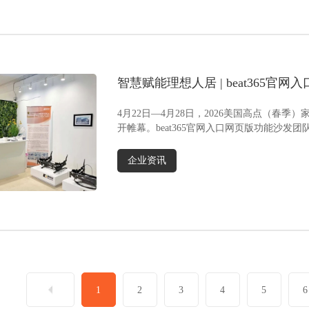
频，
能向
页版
体系
活。
智慧赋能理想人居 | beat365官
美国（春季）高点展
4月22日—4月28日，2026美国高点（春季
开帷幕。beat365官网入口网页版功能沙
床......
企业资讯
1
2
3
4
5
6