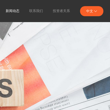
新闻动态
联系我们
投资者关系
中文