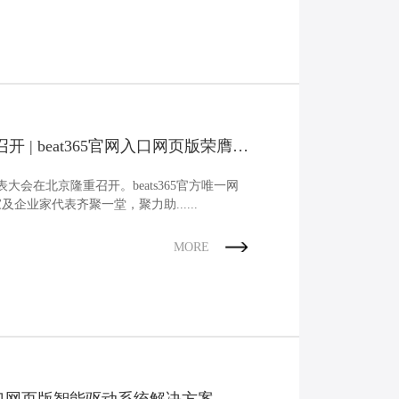
牙组网2.4G互联，连接沙发音响可播放或组
声道音响系统模式，打造多人家庭影院效
 所有模块产品兼容性强、安装美观，可完美
家居风格，不破坏空间整体性，给用户带来
舒适体验。多重功能重塑沉浸体验 通过装置
统，可打造全维度沉浸式感官体验。听觉
搭载全频音响与低音BASS，支持多个功能沙
牙互联组成多声道系统，电视音频无线同步
| beat365官网入口网页版荣膺常
，让人贴身感受环绕立体声的震撼；视觉
务理事
氛围灯带提供呼吸、循环、固定、音律四种
表大会在北京隆重召开。beats365官方唯一网
，灯光随音乐频率精准律动，营造沉浸式氛
业家代表齐聚一堂，聚力助......
触觉上，音频振子搭配多种气囊按摩模式，
振动强度与音乐节奏同步呼应，带来细腻贴
MORE
按摩体验；体感上，加热与通风功能自由调
久坐不易闷汗，全方位兼顾舒适与实用。全
智能控制10寸高清触控屏嵌入式设计，支持
颜色、音乐均衡器、按摩模式等全功能一键
，老人小孩皆能轻松使用。高度个性化定制
光色调、振动强度到按摩程序，均可根据个
好自由调节，一键切换专属舒适状态。家居
互联蓝牙无缝对接电视、投影等设备，音频