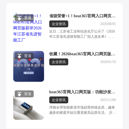
省级荣誉+1！beat365官网入口网页版
置顶
获评2026年江苏省先进智能工厂
企业资讯
2026/08/05
近日，江苏省工业和信息化厅公示了《2026
年江苏省先进级智能工厂拟入选名单》，
beats365官方唯一网站（以下简称“beat365官
网入口网页版”）成功入选。这一省级重磅
荣誉，标志着beat365官网入口网页版在数字
收藏！2026beat365官网入口网页版展
置顶
化、智能化制造方面的实力获得了官方权威
会日程表重磅发布，先睹为快→
企业资讯
2026/01/19
认可。作为一家集线性驱动系统研发、生
产、应用研究及海内外营销于一体的全流程
服务型集团企业，beat365官网入口网页版多
年来深耕线性驱动领域，始终坚持自主研发
发展战略。其核心产品涵盖电动推杆、手控
器、电器盒等系统部件，广泛应用于智慧办
beat365官网入口网页版：功能沙发多
公、智能家居、医疗康护、汽车等多元化核
置顶
媒体系统，定制专属居家高端影院，
心应用场景。现阶段，beat365官网入口网页
企业资讯
2025/12/09
版已构建起一套成熟完备的全流程数字化管
打造全感沉浸体验
伴随全球智能家居市场趋势持续走高，越来
控体系，柔性一体化智造方案展现出强劲的
越多的家庭开始注重居家高品质生活。 沙发
市场竞争力。工厂深度落地数据采集、运维
作为现代家居空间中的重要组成部分，人们
管理、人工智能数据分析等数字化工具，有
对其需求的体现早已超越单纯的坐躺椅功
效实现了立体智能仓储、数字孪生平台之间
能。一套多功能、多元化体验度拉满的功能