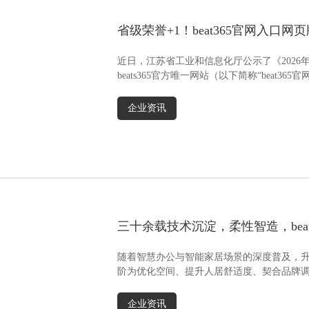
页版多
商，
发展
始终
省级荣誉+1！beat365官网入口
电器
聚焦
家
高性
近日，江苏省工业和信息化厅公示了《202
。现
年在
beats365官方唯一网站（以下简称“beat
套成熟
出—
誉，标志......
智造
感沉
企业资讯
地数
沉浸
字化
觉、
平台
的同
深度融
舒适
从传
囊、
次入选
联六
口网页
音箱
分肯
计，
三十余载技术沉淀，柔性智造，bea
行业
模块
网入口
③座
升降空间。
发与
④灯
随着智慧办公与智能家居场景的深度普及，
通过
式、
阶为优化空间、提升人居舒适度、契合品牌调性
，为
块：
官网入口网页版打......
。-
化，
企业资讯