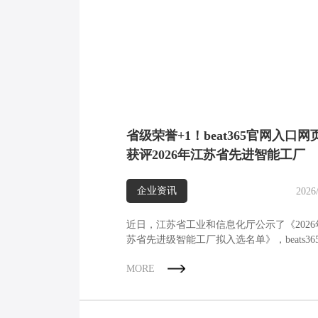
省级荣誉+1！beat365官网入口网
获评2026年江苏省先进智能工厂
企业资讯
2026
近日，江苏省工业和信息化厅公示了《2026
苏省先进级智能工厂拟入选名单》，beats36
唯一网站（以下简称“beat365官网入口网页
MORE
成功入选。这一省级重磅荣誉，标志着beat3
网入口网页版在数字化、智能化制造方面的
获得了官方权威认可。作为一家集线性驱动
研发、生产、应用研究及海内外营销于一体