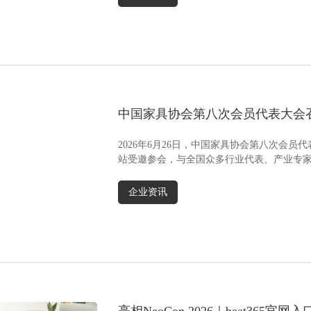
过蓝
成多
果。
融入
全新
该系
上，
发蓝
中国家具协会第八次会员代表大会召开 
传输
务理事单位，总经理周殊程当选常
上，
2026年6月26日，中国家具协会第八次会员代
模式
站受邀参会，与全国众多行业代表、产业专家及企
围；
可调
企业资讯
合的
节，
场景
灯光
操控
从灯
人喜
生态