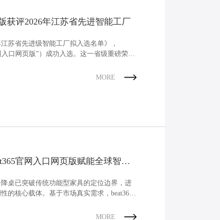
beat365官网入口网页版自1992年创立以来，
专注于线性驱动系统研发，在智能家居板块
网页版获评2026年江苏省先进智能工厂
功能沙发铁架总成解决方案，以高可靠性、
能的产品与服务赢得市场广泛认可。 基于多
6年江苏省先进级智能工厂拟入选名单》，
功能沙发领域沉淀的核心技术，公司重磅推
365官网入口网页版”）成功入选。这一省级重磅荣
—全新多功能沙发系统，通过“一屏掌控、全
浸”的智能科技集成设计，将线性驱动技术与
MORE
式体验深度融合，为用户打造覆盖视觉、听
触觉的全维度家居影院体验，延续专业技术
时实现功能升级。01模块化集成，定制专属
 支持不同模块自由组合 该系统涵盖音律、气
灯带、通风加热、智能控制、电视与音响互
大核心模块，支持按需选配： ①音律模块：
、低音BASS、音频振子、氛围灯带一体化设
振动随音乐频率大小振幅同步变化；②气囊
t365官网入口网页版赋能全球智慧
：三种按摩调节模式，适配不同放松需求；
椅通风加热模块：通风与加热2档调节模式；
带模块：7色循环、固定颜色模式、呼吸模
升降桌已突破传统功能型家具的定位边界，进
音律模式，多种模式调节；⑤智能控制模
的核心载体。基于市场真实需求，beat365
支持10寸高清显示屏触摸操控，UI可客制
操作直观便捷；⑥电视与音响互联模块：通
MORE