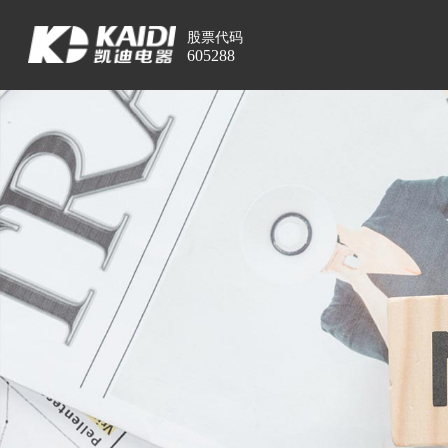
股票代码
605288