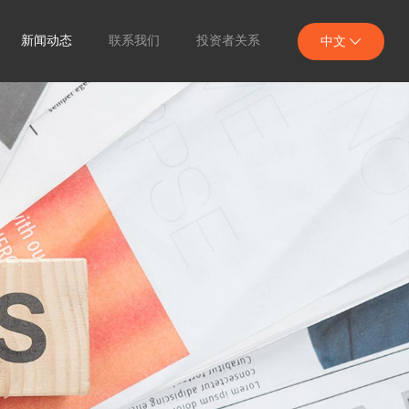
新闻动态
联系我们
投资者关系
中文