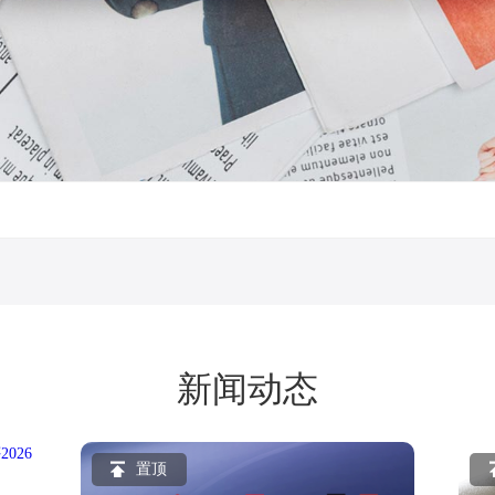
新闻动态
置顶