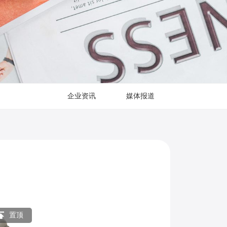
企业资讯
媒体报道
置顶