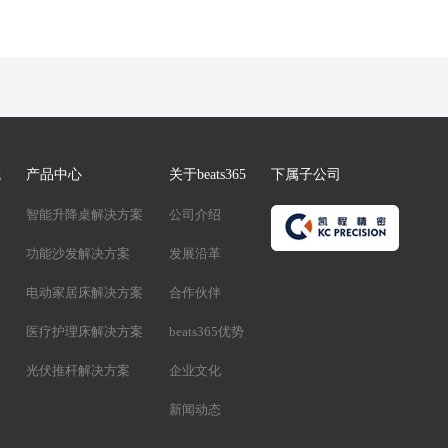
域
产品中心
关于beats365
下属子公司
智能升降桌解决方案
公司介绍
功能沙发解决方案
发展沿革
电动家居床解决方案
合作伙伴
医疗护理床解决方案
beats365优势
光伏推杆解决方案
企业文化
新闻动态