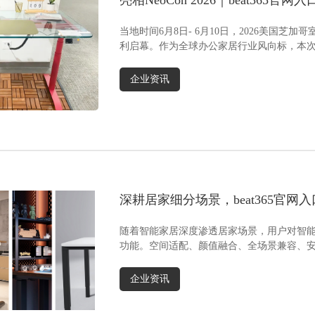
亮相NeoCon 2026｜beat36
振子
效果
创新设计力奔赴国际前沿
全感
当地时间6月8日- 6月10日，2026美国芝加哥
人位
利启幕。作为全球办公家居行业风向标，本次展会
庭核
术打
企业资讯
发铁
工学
画面
便捷
互动
家庭
位通
时刻
深耕居家细分场景，beat365官
造个
品牌差异化升级
统并
随着智能家居深度渗透居家场景，用户对智能
户近
功能。空间适配、颜值融合、全场景兼容、
具沉
&n......
功能
企业资讯
蓝牙
用户
独处