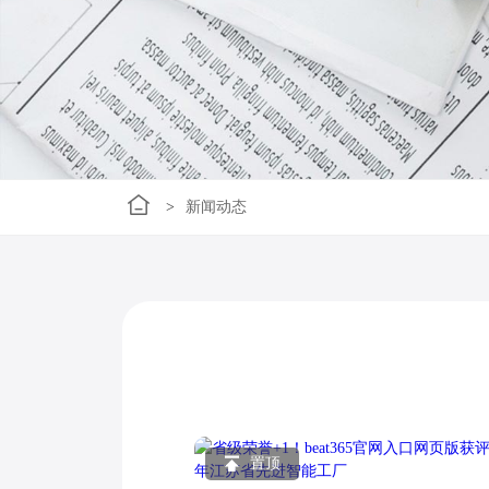
>
新闻动态
置顶