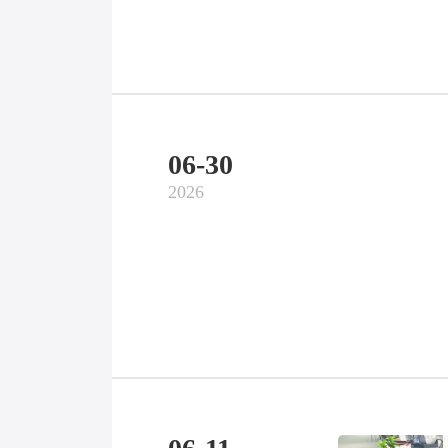
THE END -
06-30
2026