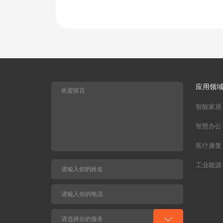
应用领
智能家居
智慧办公
医疗康复
工业能源