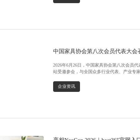
过蓝
成多
果。
融入
全新
该系
上，
发蓝
中国家具协会第八次会员代表大会召开 
传输
务理事单位，总经理周殊程当选常
上，
2026年6月26日，中国家具协会第八次会员代
模式
站受邀参会，与全国众多行业代表、产业专家及企
围；
可调
企业资讯
合的
节，
场景
灯光
操控
从灯
人喜
生态