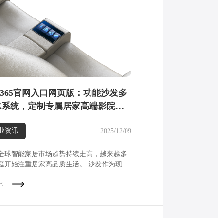
at365官网入口网页版：功能沙发多
体系统，定制专属居家高端影院，
造全感沉浸体验
业资讯
2025/12/09
全球智能家居市场趋势持续走高，越来越多
庭开始注重居家高品质生活。 沙发作为现代
空间中的重要组成部分，人们对其需求的体
E
已超越单纯的坐躺椅功能。一套多功能、多
体验度拉满的功能沙发成为承载家庭休闲、
、放松的核心场景，赋予家庭空间更多创意
味。作为功能沙发电动推杆领域的专业制造