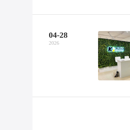
04-28
2026