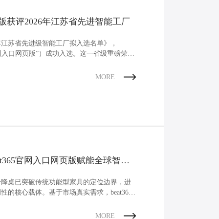
beat365官网入口网页版自1992年创立以来，
专注于线性驱动系统研发，在智能家居板块
网页版获评2026年江苏省先进智能工厂
功能沙发铁架总成解决方案，以高可靠性、
能的产品与服务赢得市场广泛认可。 基于多
6年江苏省先进级智能工厂拟入选名单》，
功能沙发领域沉淀的核心技术，公司重磅推
365官网入口网页版”）成功入选。这一省级重磅荣
—全新多功能沙发系统，通过“一屏掌控、全
浸”的智能科技集成设计，将线性驱动技术与
MORE
式体验深度融合，为用户打造覆盖视觉、听
触觉的全维度家居影院体验，延续专业技术
时实现功能升级。01模块化集成，定制专属
 支持不同模块自由组合 该系统涵盖音律、气
灯带、通风加热、智能控制、电视与音响互
大核心模块，支持按需选配： ①音律模块：
、低音BASS、音频振子、氛围灯带一体化设
振动随音乐频率大小振幅同步变化；②气囊
t365官网入口网页版赋能全球智慧
：三种按摩调节模式，适配不同放松需求；
椅通风加热模块：通风与加热2档调节模式；
带模块：7色循环、固定颜色模式、呼吸模
升降桌已突破传统功能型家具的定位边界，进
音律模式，多种模式调节；⑤智能控制模
的核心载体。基于市场真实需求，beat365
支持10寸高清显示屏触摸操控，UI可客制
操作直观便捷；⑥电视与音响互联模块：通
MORE