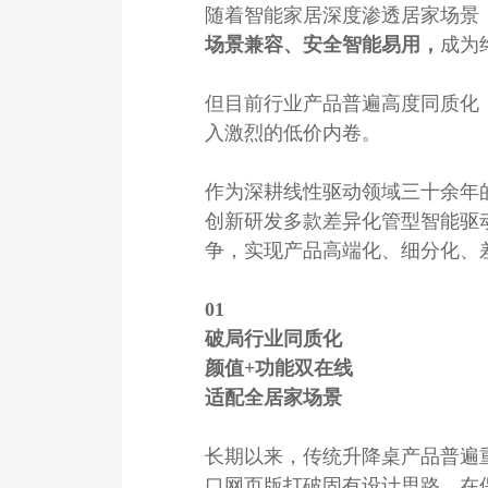
随着智能家居深度渗透居家场景
场景兼容、安全智能易用，
成为
但目前行业产品普遍高度同质化
入激烈的低价内卷。
作为深耕线性驱动领域三十余年的
创新研发多款差异化管型智能驱
争，实现产品高端化、细分化、
01
破局行业同质化
颜值+功能双在线
适配全居家场景
长期以来，传统升降桌产品普遍重
口网页版打破固有设计思路，在