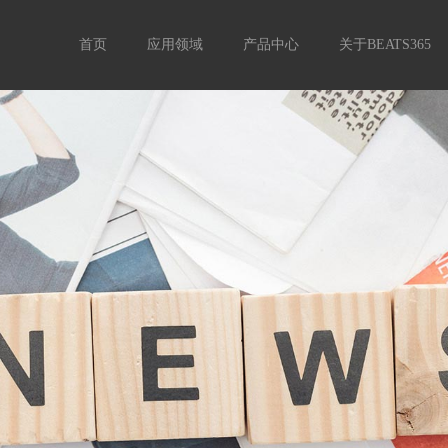
首页
应用领域
产品中心
关于BEATS365