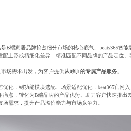
是B端家居品牌抢占细分市场的核心底气。beats365智
适配上形成精细化差异，精准匹配不同品牌的产品定位、
从市场需求出发，为客户提供
从0到1的专属产品服务
。
优化，到功能模块选配、场景适配优化，beat365官网
用痛点，转化为B端品牌的产品优势。助力客户快速推出
市场需求，提升产品溢价能力与市场竞争力。