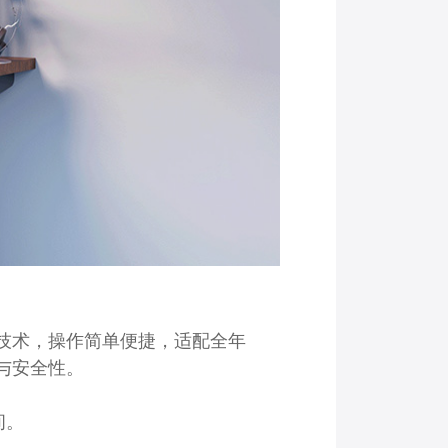
技术，操作简单便捷，适配全年
与安全性。
间。