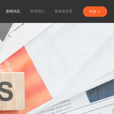
新闻动态
联系我们
投资者关系
中文