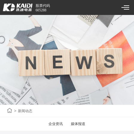
股票代码
605288
>
新闻动态
企业资讯
媒体报道