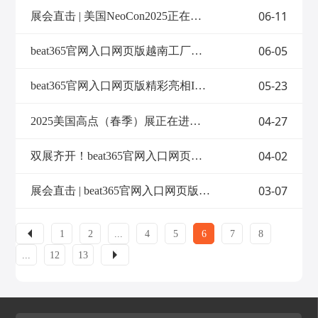
的联动协同。依托5G与工业互联网的深度融
沙发成为承载家庭休闲、娱乐、放松的核心
06-11
展会直击 | 美国NeoCon2025正在进行时，beat365官网入口网页版精彩亮相7-8106
合，公司完备的智能制造运行体系，完成了
场景，赋予家庭空间更多创意与趣味。作为
从传统加工制造向智慧工厂的跨越式转型。
功能沙发电动推杆领域的专业制造商，
此次入选省先进级智能工厂，既是对beat365
06-05
beat365官网入口网页版自1992年创立以来，
beat365官网入口网页版越南工厂顺利投产，助力全球化供应链再升级！
官网入口网页版多年来深耕智能制造、坚持
始终专注于线性驱动系统研发，在智能家居
创新升级的充分肯定，也进一步印证了以数
板块聚焦功能沙发铁架总成解决方案，以高
字化赋能线性驱动行业高质量发展的扎实成
05-23
beat365官网入口网页版精彩亮相Interzum2025，凭借“硬核产品”实力圈粉，推进欧洲市场拓展再提速
可靠性、高性能的产品与服务赢得市场广泛
效。未来，beat365官网入口网页版将持续依
认可。 基于多年在功能沙发领域沉淀的核心
托智能工厂平台加速新品研发与工艺革新，
技术，公司重磅推出——全新多功能沙发系
以智造升级带动产品迭代更新，通过数字化
04-27
2025美国高点（春季）展正在进行中，beat365官网入口网页版IHFC M938展位等你来探！
统，通过“一屏掌控、全感沉浸”的智能科技
创新激活线性驱动行业的新质生产力，为江
集成设计，将线性驱动技术与沉浸式体验深
苏省高端装备制造产业提质增效贡献力
度融合，为用户打造覆盖视觉、听觉、触觉
04-02
双展齐开！beat365官网入口网页版如期亮相2025 Interzum-guangzhou & Ciff
量。- THE END -
的全维度家居影院体验，延续专业技术的同
时实现功能升级。01模块化集成，定制专属
03-07
展会直击 | beat365官网入口网页版精彩亮相2025越南国际家具展VIFA
舒适 支持不同模块自由组合 该系统涵盖音
律、气囊、灯带、通风加热、智能控制、电
视与音响互联六大核心模块，支持按需选
配： ①音律模块：音箱、低音BASS、音频
1
2
...
4
5
6
7
8
振子、氛围灯带一体化设计，振动随音乐频
率大小振幅同步变化；②气囊模块：三种按
...
12
13
摩调节模式，适配不同放松需求；③座椅通
风加热模块：通风与加热2档调节模式；④
灯带模块：7色循环、固定颜色模式、呼吸
模式、音律模式，多种模式调节；⑤智能控
制模块：支持10寸高清显示屏触摸操控，UI