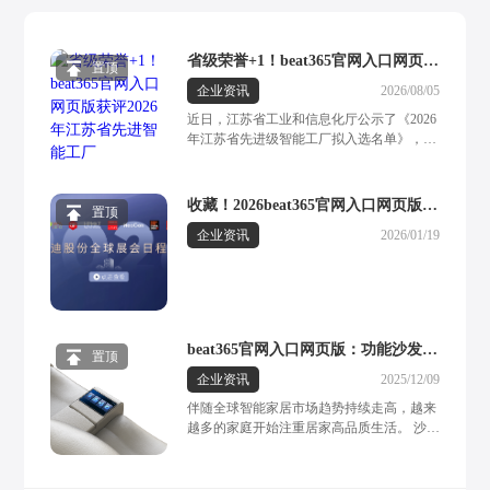
省级荣誉+1！beat365官网入口网页版
置顶
获评2026年江苏省先进智能工厂
企业资讯
2026/08/05
近日，江苏省工业和信息化厅公示了《2026
年江苏省先进级智能工厂拟入选名单》，
beats365官方唯一网站（以下简称“beat365官
网入口网页版”）成功入选。这一省级重磅
荣誉，标志着beat365官网入口网页版在数字
收藏！2026beat365官网入口网页版展
置顶
化、智能化制造方面的实力获得了官方权威
会日程表重磅发布，先睹为快→
企业资讯
2026/01/19
认可。作为一家集线性驱动系统研发、生
产、应用研究及海内外营销于一体的全流程
服务型集团企业，beat365官网入口网页版多
年来深耕线性驱动领域，始终坚持自主研发
发展战略。其核心产品涵盖电动推杆、手控
器、电器盒等系统部件，广泛应用于智慧办
beat365官网入口网页版：功能沙发多
公、智能家居、医疗康护、汽车等多元化核
置顶
媒体系统，定制专属居家高端影院，
心应用场景。现阶段，beat365官网入口网页
企业资讯
2025/12/09
版已构建起一套成熟完备的全流程数字化管
打造全感沉浸体验
伴随全球智能家居市场趋势持续走高，越来
控体系，柔性一体化智造方案展现出强劲的
越多的家庭开始注重居家高品质生活。 沙发
市场竞争力。工厂深度落地数据采集、运维
作为现代家居空间中的重要组成部分，人们
管理、人工智能数据分析等数字化工具，有
对其需求的体现早已超越单纯的坐躺椅功
效实现了立体智能仓储、数字孪生平台之间
能。一套多功能、多元化体验度拉满的功能