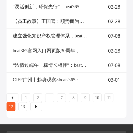
的联动协同。依托5G与工业互联网的深度融
沙发成为承载家庭休闲、娱乐、放松的核心
02-28
“灵活创新，环保先行”：beat365官网入口网页版亮相2022德国ORGATEC办公家具展
合，公司完备的智能制造运行体系，完成了
场景，赋予家庭空间更多创意与趣味。作为
从传统加工制造向智慧工厂的跨越式转型。
功能沙发电动推杆领域的专业制造商，
此次入选省先进级智能工厂，既是对beat365
02-28
beat365官网入口网页版自1992年创立以来，
【员工故事】王国喜：顺势而为，与凯程一起造就奇迹！
官网入口网页版多年来深耕智能制造、坚持
始终专注于线性驱动系统研发，在智能家居
创新升级的充分肯定，也进一步印证了以数
板块聚焦功能沙发铁架总成解决方案，以高
字化赋能线性驱动行业高质量发展的扎实成
07-08
建立强化知识产权管理体系，beats365在行动！
可靠性、高性能的产品与服务赢得市场广泛
效。未来，beat365官网入口网页版将持续依
认可。 基于多年在功能沙发领域沉淀的核心
托智能工厂平台加速新品研发与工艺革新，
技术，公司重磅推出——全新多功能沙发系
以智造升级带动产品迭代更新，通过数字化
02-28
beat365官网入口网页版30周年，开启世界一 流线性驱动供应商企业建设新征程
统，通过“一屏掌控、全感沉浸”的智能科技
创新激活线性驱动行业的新质生产力，为江
集成设计，将线性驱动技术与沉浸式体验深
苏省高端装备制造产业提质增效贡献力
度融合，为用户打造覆盖视觉、听觉、触觉
07-08
“浓情过端午，粽情长相伴”：beat365官网入口网页版开展留宿员工迎端午系列活动
量。- THE END -
的全维度家居影院体验，延续专业技术的同
时实现功能升级。01模块化集成，定制专属
03-01
CIFF广州丨趋势观察×beats365：创新助力「驱动」，「智造」扩大优势，向上游产业链进发
舒适 支持不同模块自由组合 该系统涵盖音
律、气囊、灯带、通风加热、智能控制、电
视与音响互联六大核心模块，支持按需选
配： ①音律模块：音箱、低音BASS、音频
1
2
...
7
8
9
10
11
振子、氛围灯带一体化设计，振动随音乐频
率大小振幅同步变化；②气囊模块：三种按
12
13
摩调节模式，适配不同放松需求；③座椅通
风加热模块：通风与加热2档调节模式；④
灯带模块：7色循环、固定颜色模式、呼吸
模式、音律模式，多种模式调节；⑤智能控
制模块：支持10寸高清显示屏触摸操控，UI