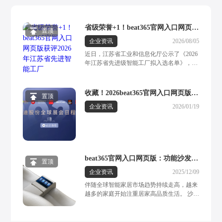
省级荣誉+1！beat365官网入口网页版
置顶
获评2026年江苏省先进智能工厂
企业资讯
2026/08/05
近日，江苏省工业和信息化厅公示了《2026
年江苏省先进级智能工厂拟入选名单》，
beats365官方唯一网站（以下简称“beat365官
网入口网页版”）成功入选。这一省级重磅
荣誉，标志着beat365官网入口网页版在数字
收藏！2026beat365官网入口网页版展
置顶
化、智能化制造方面的实力获得了官方权威
会日程表重磅发布，先睹为快→
企业资讯
2026/01/19
认可。作为一家集线性驱动系统研发、生
产、应用研究及海内外营销于一体的全流程
服务型集团企业，beat365官网入口网页版多
年来深耕线性驱动领域，始终坚持自主研发
发展战略。其核心产品涵盖电动推杆、手控
器、电器盒等系统部件，广泛应用于智慧办
beat365官网入口网页版：功能沙发多
公、智能家居、医疗康护、汽车等多元化核
置顶
媒体系统，定制专属居家高端影院，
心应用场景。现阶段，beat365官网入口网页
企业资讯
2025/12/09
版已构建起一套成熟完备的全流程数字化管
打造全感沉浸体验
伴随全球智能家居市场趋势持续走高，越来
控体系，柔性一体化智造方案展现出强劲的
越多的家庭开始注重居家高品质生活。 沙发
市场竞争力。工厂深度落地数据采集、运维
作为现代家居空间中的重要组成部分，人们
管理、人工智能数据分析等数字化工具，有
对其需求的体现早已超越单纯的坐躺椅功
效实现了立体智能仓储、数字孪生平台之间
能。一套多功能、多元化体验度拉满的功能