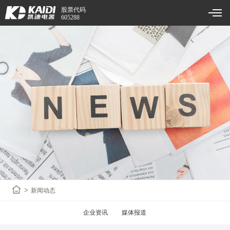
股票代码
605288
>
新闻动态
企业资讯
媒体报道