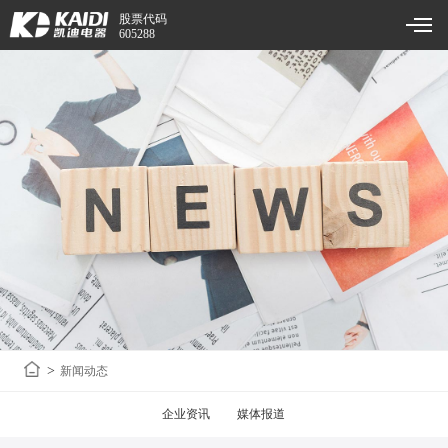
股票代码
605288
>
新闻动态
企业资讯
媒体报道