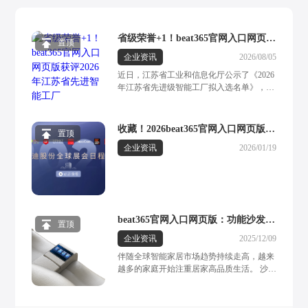
省级荣誉+1！beat365官网入口网页版
置顶
获评2026年江苏省先进智能工厂
企业资讯
2026/08/05
近日，江苏省工业和信息化厅公示了《2026
年江苏省先进级智能工厂拟入选名单》，
beats365官方唯一网站（以下简称“beat365官
网入口网页版”）成功入选。这一省级重磅
荣誉，标志着beat365官网入口网页版在数字
收藏！2026beat365官网入口网页版展
置顶
化、智能化制造方面的实力获得了官方权威
会日程表重磅发布，先睹为快→
企业资讯
2026/01/19
认可。作为一家集线性驱动系统研发、生
产、应用研究及海内外营销于一体的全流程
服务型集团企业，beat365官网入口网页版多
年来深耕线性驱动领域，始终坚持自主研发
发展战略。其核心产品涵盖电动推杆、手控
器、电器盒等系统部件，广泛应用于智慧办
beat365官网入口网页版：功能沙发多
公、智能家居、医疗康护、汽车等多元化核
置顶
媒体系统，定制专属居家高端影院，
心应用场景。现阶段，beat365官网入口网页
企业资讯
2025/12/09
版已构建起一套成熟完备的全流程数字化管
打造全感沉浸体验
伴随全球智能家居市场趋势持续走高，越来
控体系，柔性一体化智造方案展现出强劲的
越多的家庭开始注重居家高品质生活。 沙发
市场竞争力。工厂深度落地数据采集、运维
作为现代家居空间中的重要组成部分，人们
管理、人工智能数据分析等数字化工具，有
对其需求的体现早已超越单纯的坐躺椅功
效实现了立体智能仓储、数字孪生平台之间
能。一套多功能、多元化体验度拉满的功能